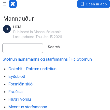
Open in app
Mannauður
HCM
Published in Mannauðslausnir
Last updated Thu Jan 15 2026
Search
Stofnun launamanns og starfsmanns í H3 Stjórnun
Dokobit - Rafræn undirritun
Eyðublöð
Forsniðin skjöl
Fræðsla
Hlutir í vörslu
Menntun starfsmanna