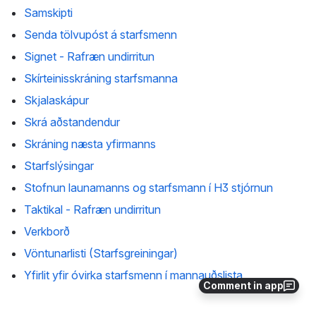
Samskipti
Senda tölvupóst á starfsmenn
Signet - Rafræn undirritun
Skírteinisskráning starfsmanna
Skjalaskápur
Skrá aðstandendur
Skráning næsta yfirmanns
Starfslýsingar
Stofnun launamanns og starfsmann í H3 stjórnun
Taktikal - Rafræn undirritun
Verkborð
Vöntunarlisti (Starfsgreiningar)
Yfirlit yfir óvirka starfsmenn í mannauðslista
Comment in app